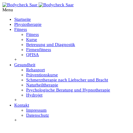
Menu
Startseite
Physiotherapie
Fitness
Fitness
Kurse
Betreuung und Diagnostik
Firmenfitness
QFISA
+
Gesundheit
Rehasport
Präventionskurse
Schmerztherapie nach Liebscher und Bracht
Naturheiltherapie
Psychologische Beratung und Hypnotherapie
Hydrojet
+
Kontakt
Impressum
Datenschutz
+